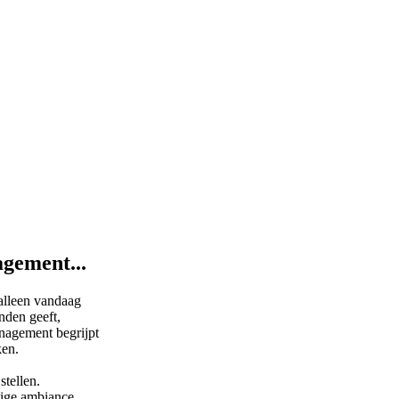
agement...
 alleen vandaag
nden geeft,
nagement begrijpt
ken.
stellen.
tige ambiance.