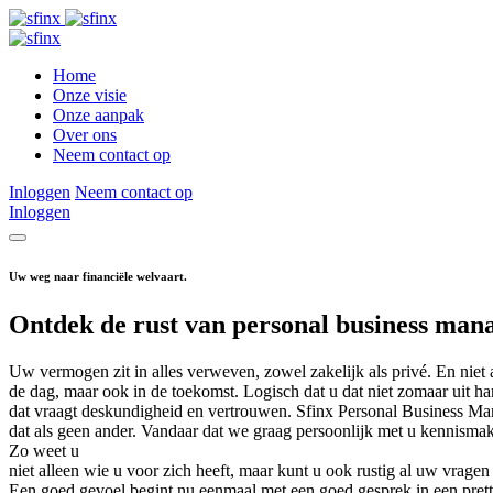
Home
Onze visie
Onze aanpak
Over ons
Neem contact op
Inloggen
Neem contact op
Inloggen
Uw weg naar financiële welvaart.
Ontdek de rust van personal business man
Uw vermogen zit in alles verweven, zowel zakelijk als privé. En niet
de dag, maar ook in de toekomst. Logisch dat u dat niet zomaar uit ha
dat vraagt deskundigheid en vertrouwen. Sfinx Personal Business Ma
dat als geen ander. Vandaar dat we graag persoonlijk met u kennisma
Zo weet u
niet alleen wie u voor zich heeft, maar kunt u ook rustig al uw vragen 
Een goed gevoel begint nu eenmaal met een goed gesprek in een pret